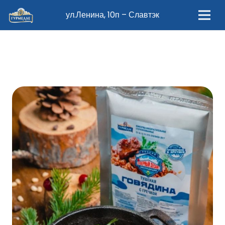
ул.Ленина, 10п – Славтэк