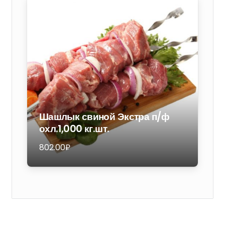
гречкой.
Консервы.
250
гр.
Шашлык свиной Экстра п/ф
охл.1,000 кг.шт.
802.00
₽