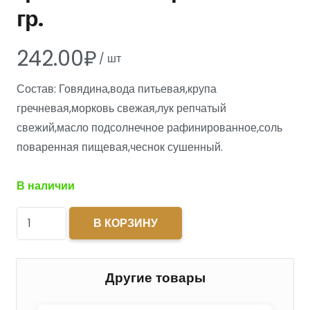
гр.
242.00
₽
/
шт
Состав: Говядина,вода питьевая,крупа
гречневая,морковь свежая,лук репчатый
свежий,масло подсолнечное рафинированное,соль
поваренная пищевая,чеснок сушенный.
В наличии
Количество
В КОРЗИНУ
товара
Тушеная
говядина
Другие товары
с