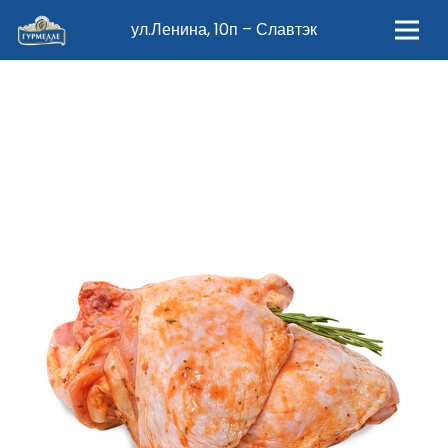
ул.Ленина, 10п – Славтэк