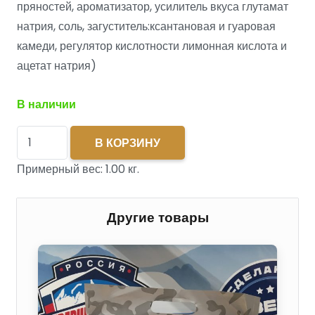
пряностей, ароматизатор, усилитель вкуса глутамат
натрия, соль, загуститель:ксантановая и гуаровая
камеди, регулятор кислотности лимонная кислота и
ацетат натрия)
В наличии
Количество
В КОРЗИНУ
товара
Примерный вес:
1.00
кг.
Бедро
курицы
в
Другие товары
кавказком
маринаде
п/
ф
охл