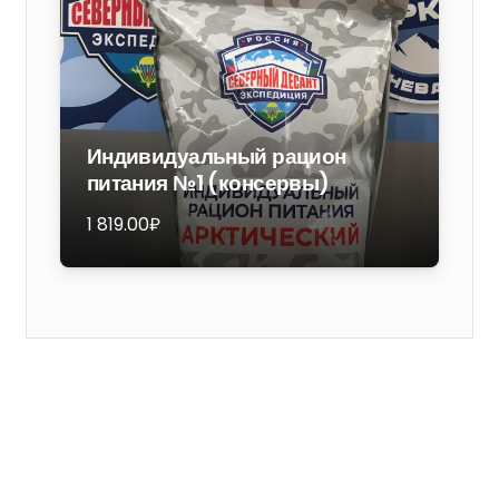
1,000
кг
ШТ.
Индивидуальный рацион
питания №1 (консервы)
1 819.00
₽