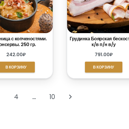
ница с копченостями.
Грудинка Боярская бескос
онсервы. 250 гр.
к/в п/н в/у
242.00
₽
791.00
₽
В КОРЗИНУ
В КОРЗИНУ
4
…
10