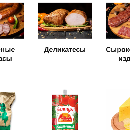
еные
Деликатесы
Сырок
асы
из