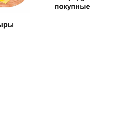
покупные
ыры