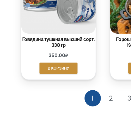
Говядина тушеная высший сорт.
Горош
338 гр
К
350.00
₽
В КОРЗИНУ
1
2
3