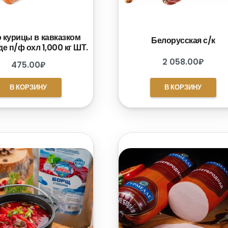
 курицы в кавказком
Белорусская с/к
е п/ф охл 1,000 кг ШТ.
2 058.00
₽
475.00
₽
В КОРЗИНУ
В КОРЗИНУ