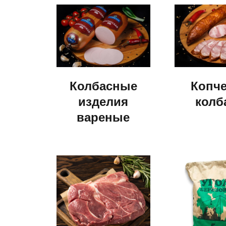
Колбасные
Копч
изделия
колб
вареные