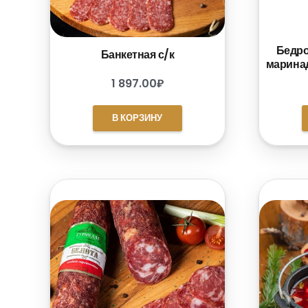
Бедро
Банкетная с/к
маринад
1 897.00
₽
В КОРЗИНУ