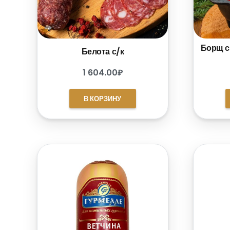
Борщ с
Белота с/к
1 604.00
₽
В КОРЗИНУ