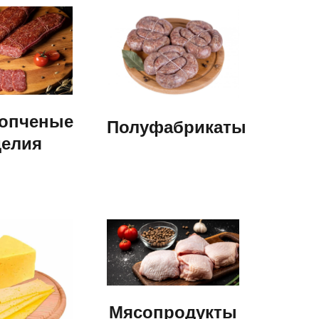
опченые
Полуфабрикаты
делия
Мясопродукты