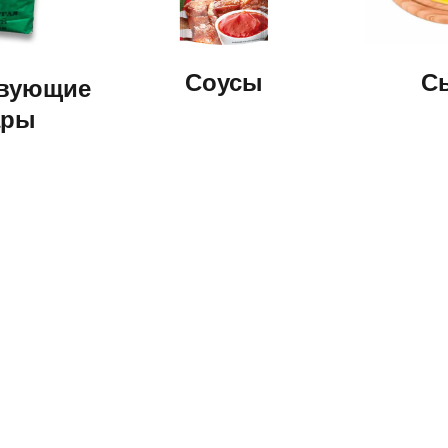
Соусы
С
твующие
ары