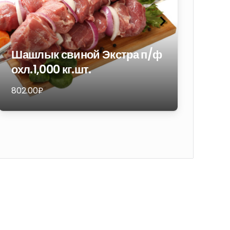
Шашлык свиной Экстра п/ф
Ин
охл.1,000 кг.шт.
пи
802.00
₽
1 81