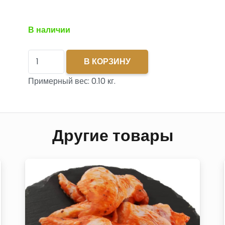
В наличии
Количество
В КОРЗИНУ
товара
Примерный вес:
0.10
кг.
Чипсы
из
оленины
Другие товары
с/
в
0,100
шт
лоток