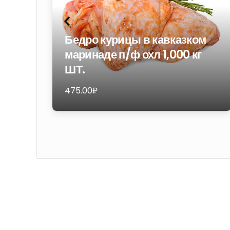
Бедро курицы в кавказком
маринаде п/ф охл 1,000 кг
ШТ.
475.00
₽