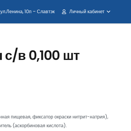
ул.Ленина, 10п – Славтэк
Личный кабинет
с/в 0,100 шт
нная пищевая, фиксатор окраски нитрит-натрия),
итель (аскорбиновая кислота).