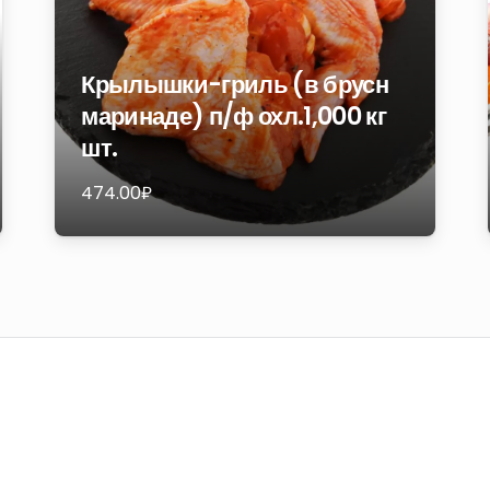
Крылышки-гриль (в брусн
маринаде) п/ф охл.1,000 кг
шт.
474.00
₽