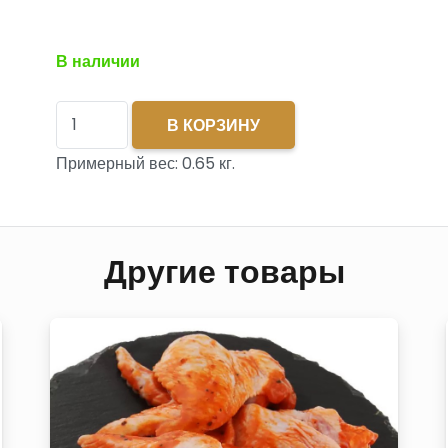
В наличии
Количество
В КОРЗИНУ
товара
Примерный вес:
0.65
кг.
Колбаски
Домашние
п/
Другие товары
ф
охл