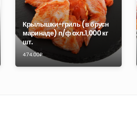
Крылышки-гриль (в брусн
маринаде) п/ф охл.1,000 кг
шт.
474.00
₽