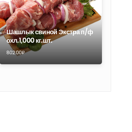
Шашлык свиной Экстра п/ф
Ин
охл.1,000 кг.шт.
пи
802.00
₽
1 81