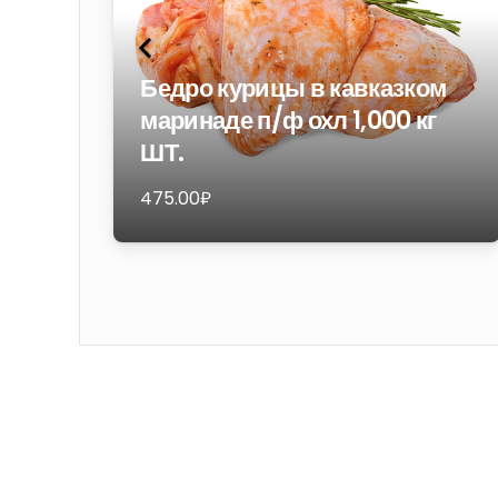
Бедро курицы в кавказком
маринаде п/ф охл 1,000 кг
ШТ.
475.00
₽