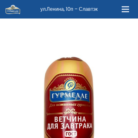
ул.Ленина, 10п – Славтэк