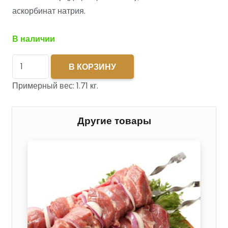
аскорбинат натрия.
В наличии
Количество
В КОРЗИНУ
товара
Примерный вес:
1.71
кг.
Ветчина
Для
завтрака
Другие товары
ГОСТ
п/
а