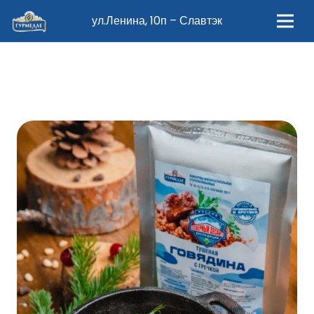
ул.Ленина, 10п – Славтэк