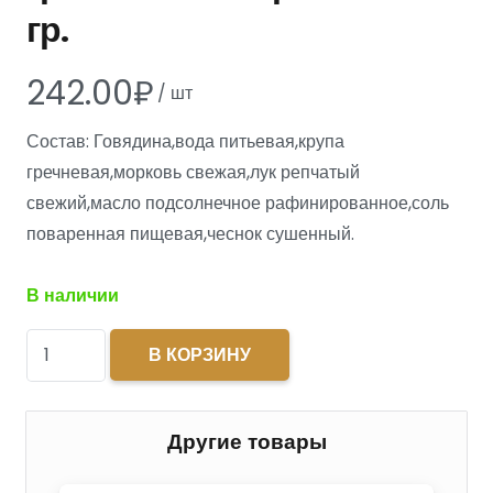
гр.
242.00
₽
/
шт
Состав: Говядина,вода питьевая,крупа
гречневая,морковь свежая,лук репчатый
свежий,масло подсолнечное рафинированное,соль
поваренная пищевая,чеснок сушенный.
В наличии
Количество
В КОРЗИНУ
товара
Тушеная
говядина
Другие товары
с