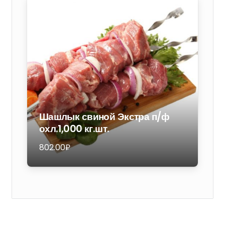
гречкой.
Консервы.
250
гр.
Шашлык свиной Экстра п/ф
охл.1,000 кг.шт.
802.00
₽