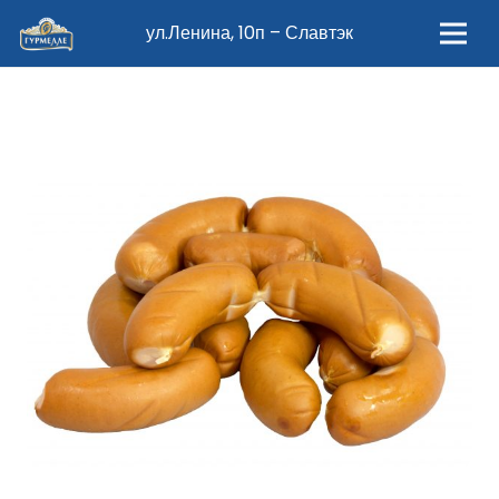
ул.Ленина, 10п – Славтэк