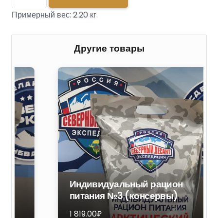
товара
Примерный вес:
2.20
кг.
Шпикачки
Любительские
г/
Другие товары
с
Индивидуальный рацион
питания №3 (консервы)
1 819.00
₽