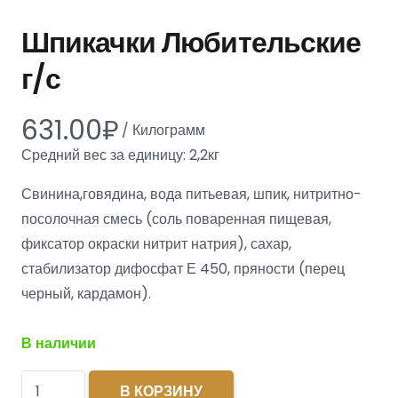
Шпикачки Любительские
г/с
631.00
₽
/
Килограмм
Средний вес за единицу: 2,2кг
Свинина,говядина, вода питьевая, шпик, нитритно-
посолочная смесь (соль поваренная пищевая,
фиксатор окраски нитрит натрия), сахар,
стабилизатор дифосфат Е 450, пряности (перец
черный, кардамон).
В наличии
Количество
В КОРЗИНУ