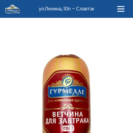
ул.Ленина, 10п – Славтэк