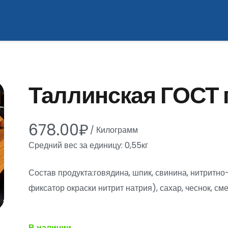
Таллинская ГОСТ п
678.00
₽
/
Килограмм
Средний вес за единицу: 0,55кг
Состав продукта:говядина, шпик, свинина, нитритн
фиксатор окраски нитрит натрия), сахар, чеснок, см
В наличии