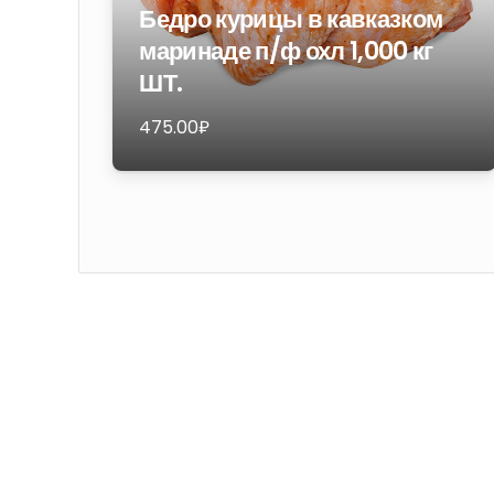
Бедро курицы в кавказком
маринаде п/ф охл 1,000 кг
ШТ.
475.00
₽