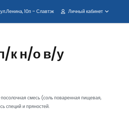
ул.Ленина, 10п – Славтэк
Личный кабинет
/к н/о в/у
о-посолочная смесь (соль поваренная пищевая,
есь специй и пряностей.