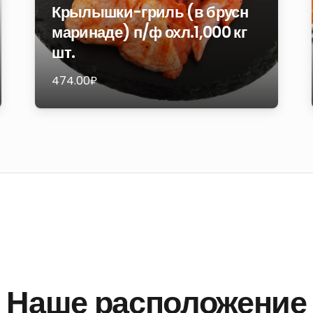
Крылышки-гриль (в брусн
маринаде) п/ф охл.1,000 кг
шт.
474.00
₽
Наше расположение