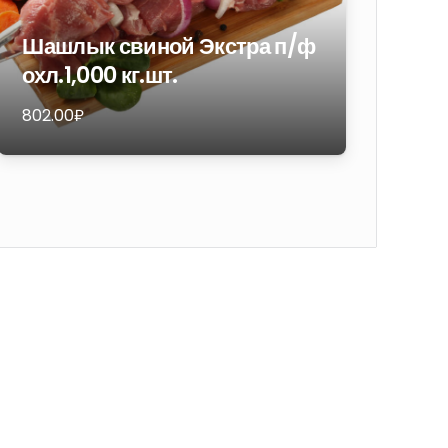
Шашлык свиной Экстра п/ф
Ин
охл.1,000 кг.шт.
пи
802.00
₽
1 81