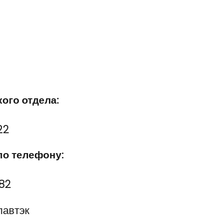
ого отдела:
22
по телефону:
82
лавтэк