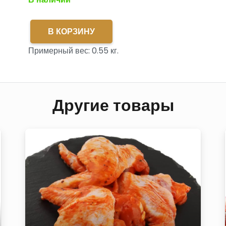
В КОРЗИНУ
Количество
Примерный вес:
0.55
кг.
товара
Таллинская
ГОСТ
п/
Другие товары
к
н/
о
в/
у