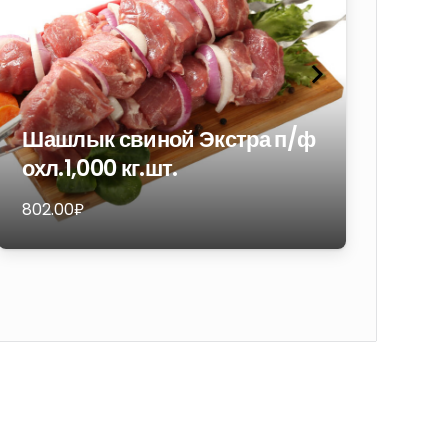
Шашлык свиной Экстра п/ф
Ин
охл.1,000 кг.шт.
пи
802.00
₽
1 81