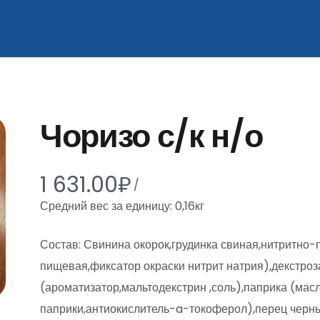
Чоризо с/к н/о
1 631.00
₽
/
Средний вес за единицу: 0,16кг
Состав: Свинина окорок,грудинка свиная,нитритно-
пищевая,фиксатор окраски нитрит натрия),декстро
(ароматизатор,мальтодекстрин ,соль),паприка (масл
паприки,антиокислитель-a-токоферол),перец черны