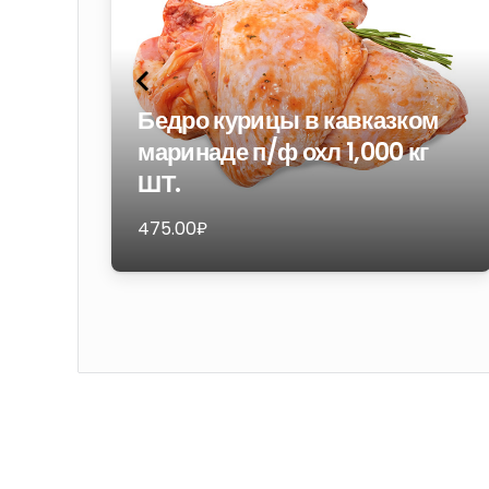
Бедро курицы в кавказком
маринаде п/ф охл 1,000 кг
ШТ.
475.00
₽