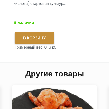
кислота),стартовая культура.
В наличии
В КОРЗИНУ
Количество
Примерный вес:
0.16
кг.
товара
Чоризо
с/
к
Другие товары
н/
о