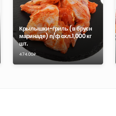
Крылышки-гриль (в брусн
маринаде) п/ф охл.1,000 кг
шт.
474.00
₽