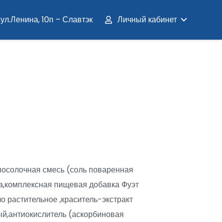
ул.Ленина, 10п – Славтэк
Личный кабинет
посолочная смесь (соль поваренная
за,комплексная пищевая добавка Фуэт
о растительное ,краситель-экстракт
й,антиокислитель (аскорбиновая