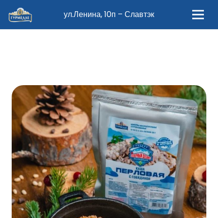
ул.Ленина, 10п – Славтэк