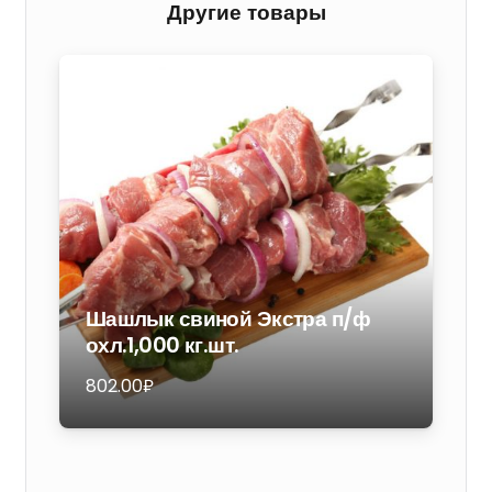
перловая
Другие товары
с
говядиной.
Консервы.
250
гр.
Шашлык свиной Экстра п/ф
охл.1,000 кг.шт.
802.00
₽