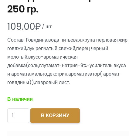
250 гр.
109.00
₽
/
шт
Состав: Говядина,вода питьевая,крупа перловая,жир
говяжий,лук репчатый свежий,перец черный
молотый,вкусо-ароматическая
добавка(соль,глутамат-натрия-9%-усилитель вкуса
и аромата,мальтодекстрин,ароматизатор( аромат
говядины)),лавровый лист.
В наличии
Количество
В КОРЗИНУ
товара
Каша